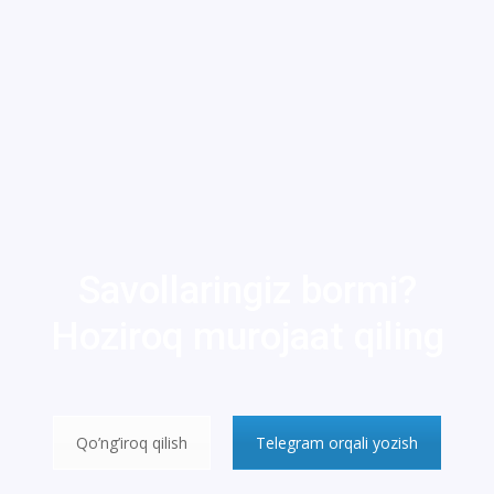
Savollaringiz bormi?
Hoziroq murojaat qiling
Qo’ng’iroq qilish
Telegram orqali yozish