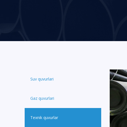
Suv quvurlari
Gaz quvurlari
Texnik quvurlar