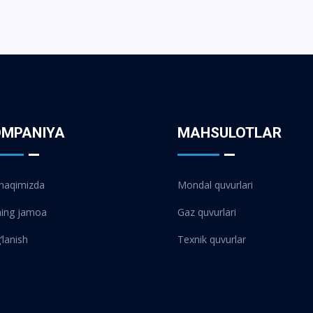
OMPANIYA
MAHSULOTLAR
 haqimizda
Mondal quvurlari
ning jamoa
Gaz quvurlari
‘lanish
Texnik quvurlar