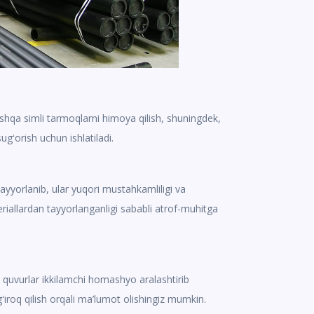
oshqa simli tarmoqlarni himoya qilish, shuningdek,
sugʻorish uchun ishlatiladi.
tayyorlanib, ular yuqori mustahkamliligi va
eriallardan tayyorlanganligi sababli atrof-muhitga
i quvurlar ikkilamchi homashyo aralashtirib
ʻiroq qilish orqali ma’lumot olishingiz mumkin.