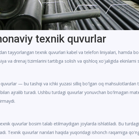
onaviy texnik quvurlar
ndan tayyorlangan texnik quvurlari kabel va telefon liniyalari, hamda b
iya va drenaj tizimlarini tartibga solish va qishloq xoʻjaligida ekinlarni 
n quvurlar — bu tashqi va ichki yuzasi silliq boʻlgan oq mahsulotlardan 
gi bilan ajralib turadi. Ushbu turdagi quvurlar yonuvchan boʻlmagan mat
tirmaydi.
exnik quvurlar bosim talab etilmaydigan joylarda ishlatiladi. Bu turdag
adi. Texnik quvurlar narxlari haqida yuqoridagi ishonch raqamiga qoʻng