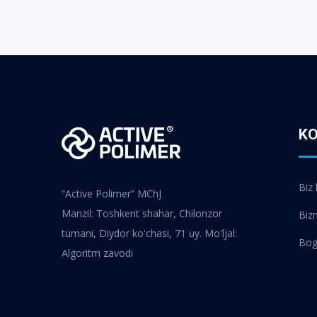
K
Biz
“Active Polimer” MChJ
Manzil: Toshkent shahar, Chilonzor
Biz
tumani, Diydor koʻchasi, 71 uy. Moʻljal:
Bog
Algoritm zavodi