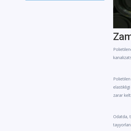
Zam
Polietile
kanalizats
Polietile
elastikli
zarar kel
Odatda, t
tayyorlan