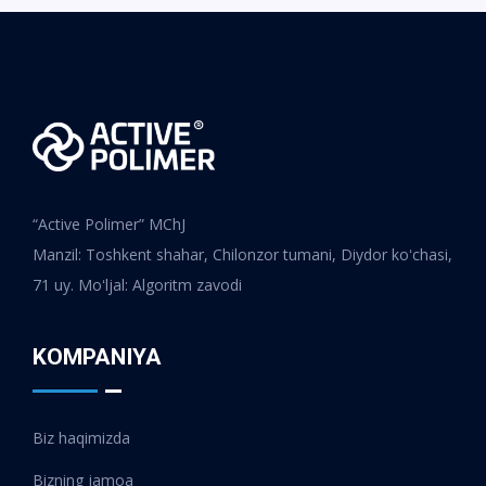
“Active Polimer” MChJ
Manzil: Toshkent shahar, Chilonzor tumani, Diydor koʻchasi,
71 uy. Moʻljal: Algoritm zavodi
KOMPANIYA
Biz haqimizda
Bizning jamoa