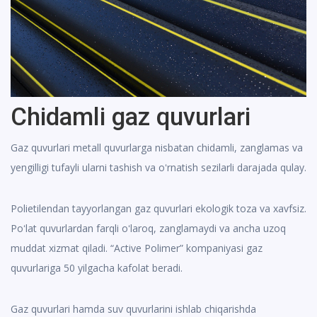
Chidamli gaz quvurlari
Gaz quvurlari metall quvurlarga nisbatan chidamli, zanglamas va
yengilligi tufayli ularni tashish va oʻrnatish sezilarli darajada qulay.
Polietilendan tayyorlangan gaz quvurlari ekologik toza va xavfsiz.
Poʻlat quvurlardan farqli oʻlaroq, zanglamaydi va ancha uzoq
muddat xizmat qiladi. “Active Polimer” kompaniyasi gaz
quvurlariga 50 yilgacha kafolat beradi.
Gaz quvurlari hamda suv quvurlarini ishlab chiqarishda