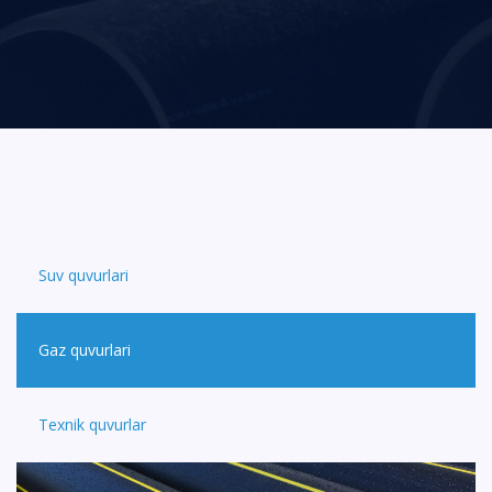
Suv quvurlari
Gaz quvurlari
Texnik quvurlar