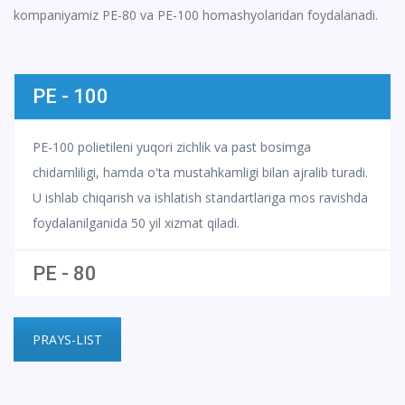
kompaniyamiz PE-80 va PE-100 homashyolaridan foydalanadi.
PE - 100
PE-100 polietileni yuqori zichlik va past bosimga
chidamliligi, hamda oʻta mustahkamligi bilan ajralib turadi.
U ishlab chiqarish va ishlatish standartlariga mos ravishda
foydalanilganida 50 yil xizmat qiladi.
PE - 80
PRAYS-LIST