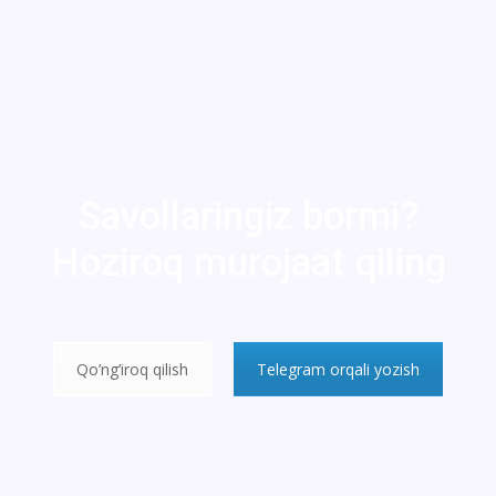
Savollaringiz bormi?
Hoziroq murojaat qiling
Qo’ng’iroq qilish
Telegram orqali yozish