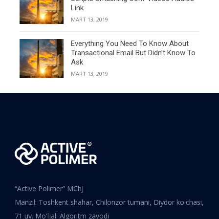
Link
MART 13, 2019
Everything You Need To Know About
Transactional Email But Didn’t Know To
Ask
MART 13, 2019
“Active Polimer” MChJ
Manzil: Toshkent shahar, Chilonzor tumani, Diydor koʻchasi,
71 uy. Moʻljal: Algoritm zavodi