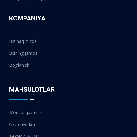
KOMPANIYA
Biz haqimizda
Bizning jamoa
Bog‘lanish
MAHSULOTLAR
Mondal quvurlari
Gaz quvurlari
Texnik quvurlar