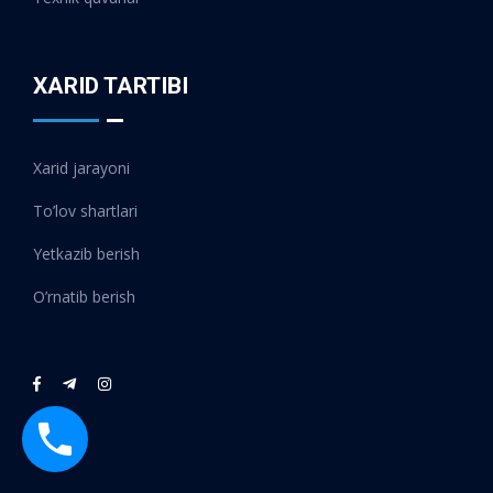
XARID TARTIBI
Xarid jarayoni
To’lov shartlari
Yetkazib berish
O’rnatib berish