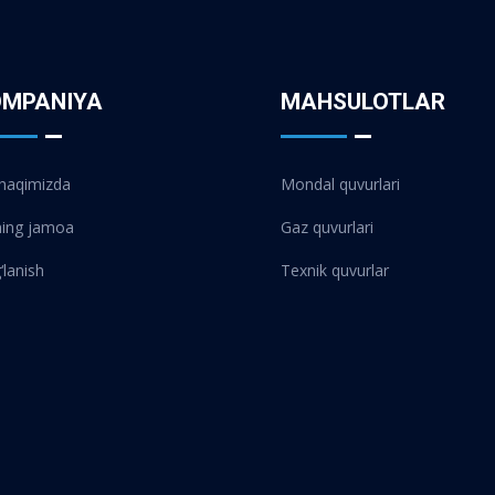
OMPANIYA
MAHSULOTLAR
 haqimizda
Mondal quvurlari
ning jamoa
Gaz quvurlari
‘lanish
Texnik quvurlar