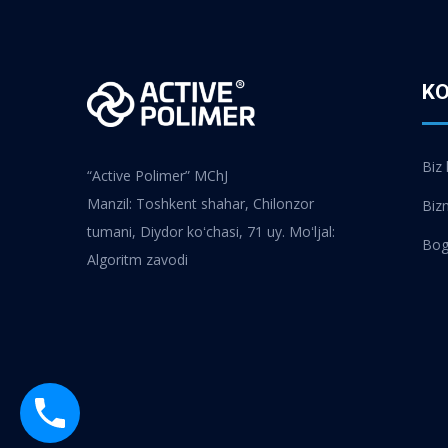
K
Biz
“Active Polimer” MChJ
Manzil: Toshkent shahar, Chilonzor
Biz
tumani, Diydor koʻchasi, 71 uy. Moʻljal:
Bog
Algoritm zavodi