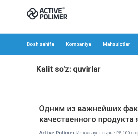
Bosh sahifa
Kompaniya
Mahsulotlar
Kalit so'z:
quvirlar
Одним из важнейших фак
качественного продукта 
𝗔𝗰𝘁𝗶𝘃𝗲 𝗣𝗼𝗹𝗶𝗺𝗲𝗿 Использует сырье PE 