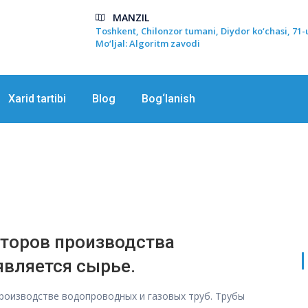
MANZIL
Toshkent, Chilonzor tumani, Diydor ko‘chasi, 71-
Mo‘ljal: Algoritm zavodi
Xarid tartibi
Blog
Bog‘lanish
торов производства
является сырье.
100 в производстве водопроводных и газовых труб. Трубы