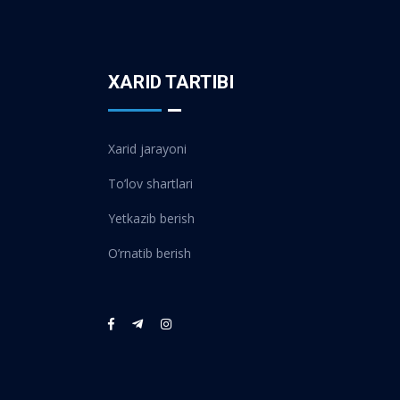
XARID TARTIBI
Xarid jarayoni
To’lov shartlari
Yetkazib berish
O’rnatib berish