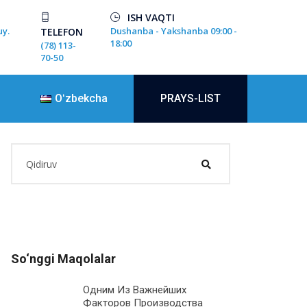
ISH VAQTI
uy.
Dushanba - Yakshanba 09:00 -
TELEFON
18:00
(78) 113-
70-50
Oʻzbekcha
PRAYS-LIST
So‘nggi Maqolalar
Одним Из Важнейших
Факторов Производства