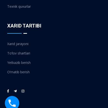
Texnik quvurlar
XARID TARTIBI
Xarid jarayoni
To’lov shartlari
Yetkazib berish
O’rnatib berish