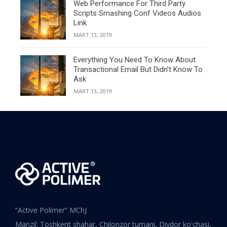
Web Performance For Third Party
Scripts Smashing Conf Videos Audios
Link
MART 13, 2019
Everything You Need To Know About
Transactional Email But Didn’t Know To
Ask
MART 13, 2019
“Active Polimer” MChJ
Manzil: Toshkent shahar, Chilonzor tumani, Diydor koʻchasi,