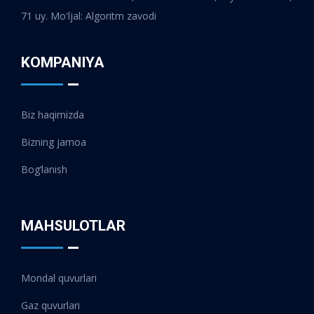
71 uy. Moʻljal: Algoritm zavodi
KOMPANIYA
Biz haqimizda
Bizning jamoa
Bog‘lanish
MAHSULOTLAR
Mondal quvurlari
Gaz quvurlari